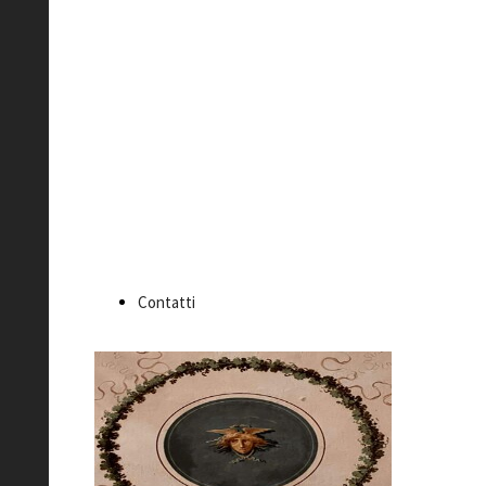
Studio legale
Sirotti Gaudenzi
Palazzo
Sirotti
Gaudenzi
Contatti